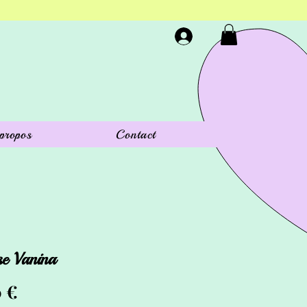
propos
Contact
se Vanina
Prix
0 €