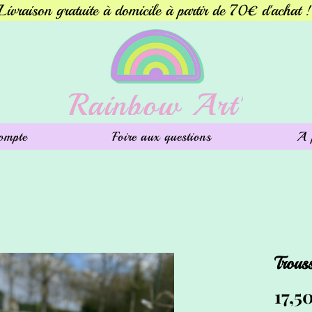
Livraison gratuite à domicile à partir de 70€ d'achat !
ompte
Foire aux questions
A 
Trous
17,5