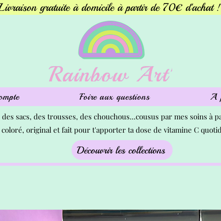
Livraison gratuite à domicile à partir de 70€ d'achat !
ompte
Foire aux questions
A 
s des sacs, des trousses, des chouchous...cousus par mes soins à pa
 coloré, original et fait pour t'apporter ta dose de vitamine C quot
Découvrir les collections