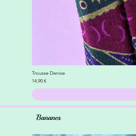
Trousse Denise
Prix
14,90 €
Bananes