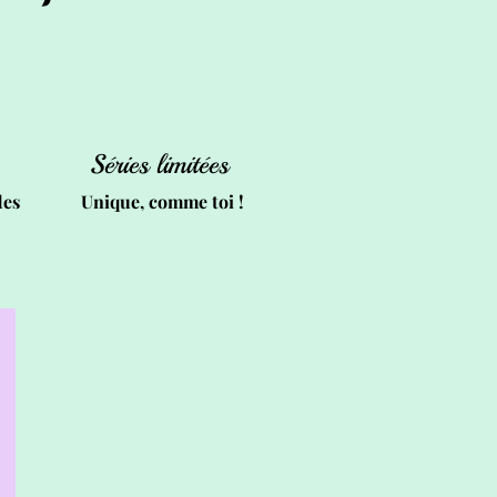
Séries limitées
des
Unique, comme toi !