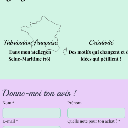
Fabrication française
Créativité
Dans mon atelier en
Des motifs qui changent et 
Seine-Maritime (76)
idées qui pétillent !
Donne-moi ton avis ! 
Nom
*
Prénom
E-mail
*
Quelle note pour ton achat ?
*