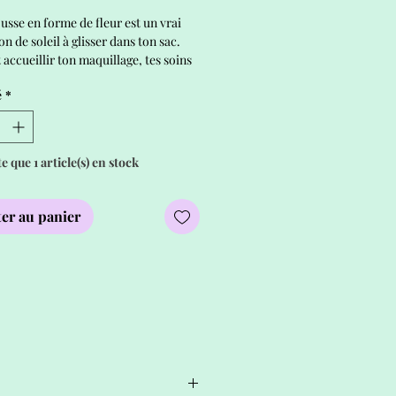
ousse en forme de fleur est un vrai
on de soleil à glisser dans ton sac.
 accueillir ton maquillage, tes soins
es petits essentiels du quotidien.
é
*
assage lui donne une texture
e et protège ce que tu y mets avec
te que 1 article(s) en stock
er au panier