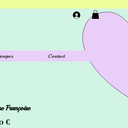
propos
Contact
se Françoise
Prix
0 €