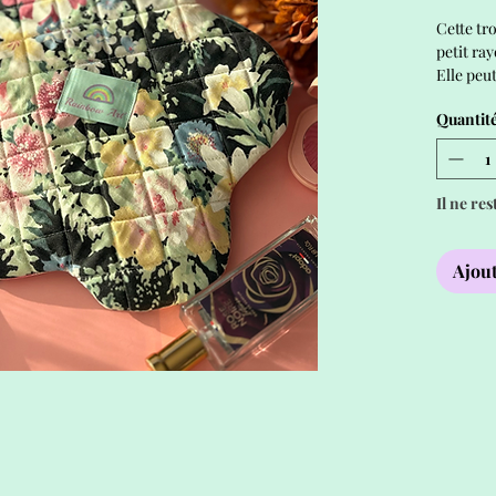
Cette tr
petit ray
Elle peut
ou tous t
Quantit
Le matel
moelleus
style.
Il ne res
Ajout