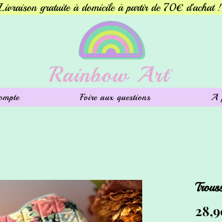
Livraison gratuite à domicile à partir de 70€ d'achat !
ompte
Foire aux questions
A 
Trous
28,9